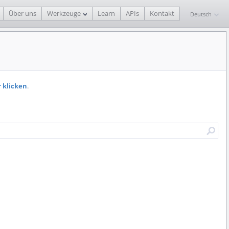
Über uns
Werkzeuge
Learn
APIs
Kontakt
Deutsch
r klicken
.