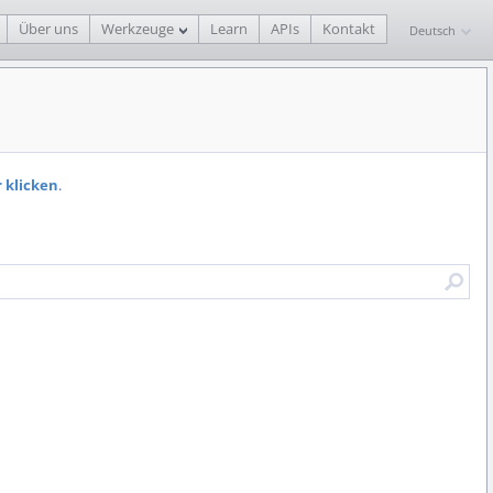
Über uns
Werkzeuge
Learn
APIs
Kontakt
Deutsch
r klicken
.