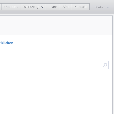
Über uns
Werkzeuge
Learn
APIs
Kontakt
Deutsch
r klicken
.